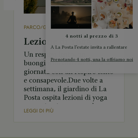
PARCO/GIARDINO
4 notti al prezzo di 3
Lezione di Yoga
A La Posta l’estate invita a rallentare
Un respiro lento, un
Prenotando 4 notti, una la offriamo noi
buongiorno diverso Inizia la
giornata con un respiro lento
e consapevole.Due volte a
settimana, il giardino di La
Posta ospita lezioni di yoga
mattutino immerse nel
LEGGI DI PIÙ
silenzio e nella natura, per
rilassare il corpo e calmare la
mente. Orari delle lezioni di