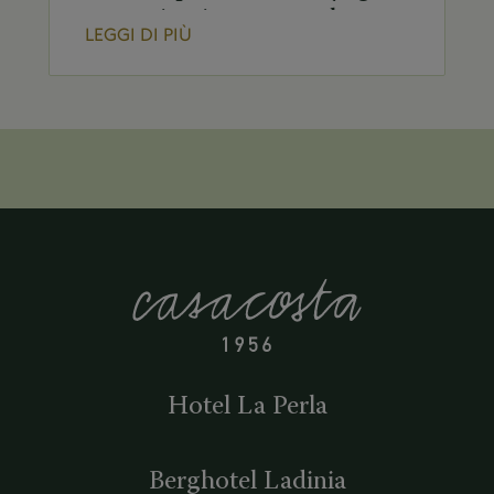
mattutino immerse nel
LEGGI DI PIÙ
silenzio e nella natura, per
rilassare il corpo e calmare la
mente. Orari delle lezioni di
yoga di gruppo: Martedì alle
8:00 Sabato alle 8:30 […]
Hotel La Perla
Berghotel Ladinia