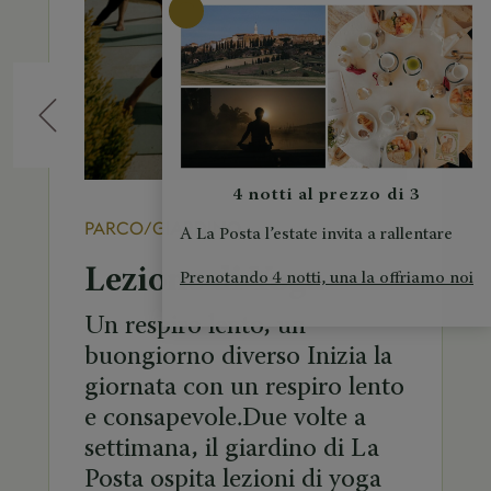
Precedente
Suc
4 notti al prezzo di 3
PARCO/GIARDINO
A La Posta l’estate invita a rallentare
Lezione di Yoga
Prenotando 4 notti, una la offriamo noi
Un respiro lento, un
buongiorno diverso Inizia la
giornata con un respiro lento
e consapevole.Due volte a
settimana, il giardino di La
Posta ospita lezioni di yoga