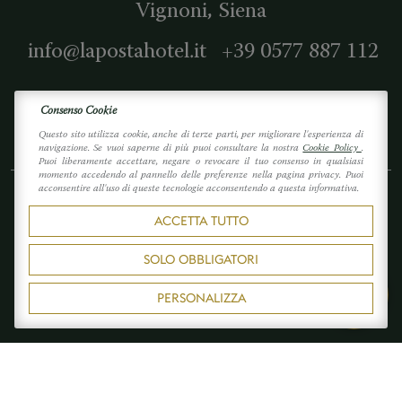
Vignoni
, Siena
info@lapostahotel.it
+39 0577 887 112
Consenso Cookie
Questo sito utilizza cookie, anche di terze parti, per migliorare l'esperienza di
navigazione. Se vuoi saperne di più puoi consultare la nostra
Cookie Policy
.
Puoi liberamente accettare, negare o revocare il tuo consenso in qualsiasi
momento accedendo al pannello delle preferenze nella pagina privacy. Puoi
acconsentire all'uso di queste tecnologie acconsentendo a questa informativa.
Sostenibilita
Press Area
Colohpon
Privacy
ACCETTA TUTTO
Cookies
Progetti in corso
Stiamo cercando te
SOLO OBBLIGATORI
Accessibilità
Whistleblowing
PERSONALIZZA
P.Iva:
00675900526
CIN:
IT052030A1C58WWBIX