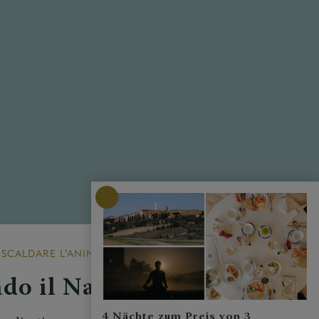
ISCALDARE L’ANIMA
do il Natale
4 Nächte zum Preis von 3