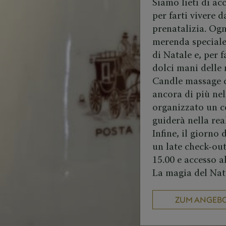
Siamo lieti di ac
per farti vivere d
prenatalizia. Og
merenda speciale 
di Natale e, per 
dolci mani delle 
Candle massage d
ancora di più nel
organizzato un co
guiderà nella rea
Infine, il giorno 
un late check-out
15.00 e accesso a
La magia del Nat
ZUM ANGEBO