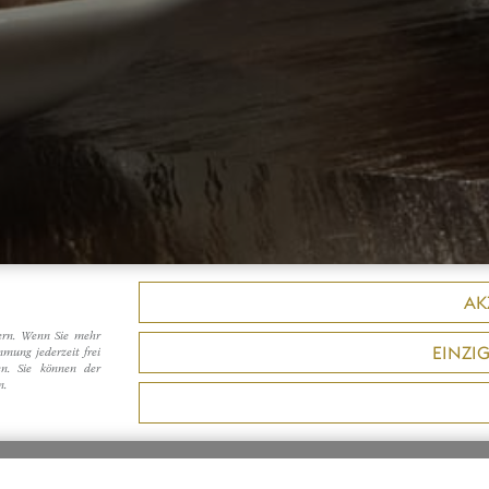
AK
sern. Wenn Sie mehr
EINZI
mmung jederzeit frei
en. Sie können der
n.