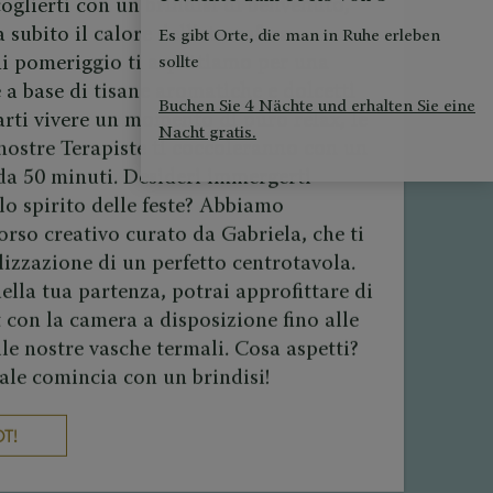
coglierti con un brindisi di benvenuto,
a subito il calore dell’atmosfera
Es gibt Orte, die man in Ruhe erleben
ni pomeriggio ti aspettiamo per una
sollte
a base di tisane aromatiche e dolcetti
Buchen Sie 4 Nächte und erhalten Sie eine
farti vivere un momento di puro relax, le
Nacht gratis.
nostre Terapiste ti coccoleranno con un
a 50 minuti. Desideri immergerti
lo spirito delle feste? Abbiamo
rso creativo curato da Gabriela, che ti
lizzazione di un perfetto centrotavola.
della tua partenza, potrai approfittare di
 con la camera a disposizione fino alle
lle nostre vasche termali. Cosa aspetti?
ale comincia con un brindisi!
T!