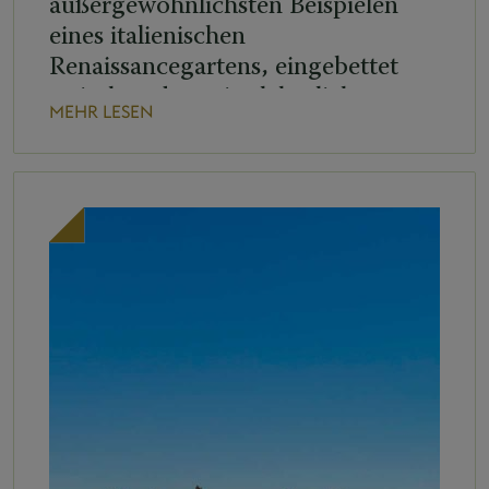
außergewöhnlichsten Beispielen
eines italienischen
Renaissancegartens, eingebettet
zwischen den mittelalterlichen
MEHR LESEN
Mauern und dem historischen
Ortskern. Um 1580 im Auftrag von
Diomede Leoni angelegt, zeichnen
sich die Gärten durch ihre
harmonische und eindrucksvolle
Gestaltung aus: Eine großzügige
Grünfläche öffnet sich in eine klare
[…]