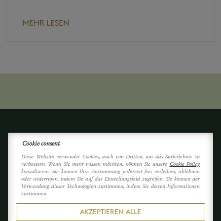
MEHR LESEN
Cookie consent
Diese Website verwendet Cookies, auch von Dritten, um das Surferlebnis zu
verbessern. Wenn Sie mehr wissen möchten, können Sie unsere
Cookie Policy
konsultieren. Sie können Ihre Zustimmung jederzeit frei verleihen, ablehnen
oder widerrufen, indem Sie auf das Einstellungsfeld zugreifen. Sie können der
Verwendung dieser Technologien zustimmen, indem Sie diesen Informationen
zustimmen.
Hotel La Perla
AKZEPTIEREN ALLE