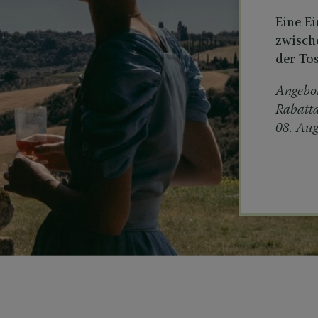
Eine E
zwisch
der To
Angebot
Rabatt
08. Aug