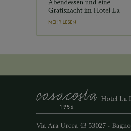
Abendessen und eine
Gratisnacht im Hotel La
Perla in Alta Badia.
MEHR LESEN
Hotel La 
Via Ara Urcea 43
53027
-
Bagno