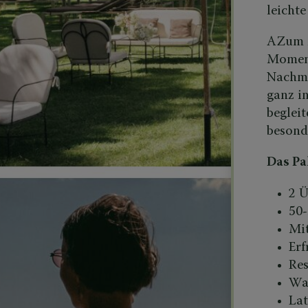
leichte
AZum M
Moment
Nachmi
ganz i
begleit
besond
Das Pa
2 
50-
Mit
Erf
Res
Was
Lat