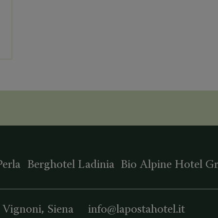
Perla
Berghotel Ladinia
Bio Alpine Hotel G
 Vignoni
, Siena
info@lapostahotel.it