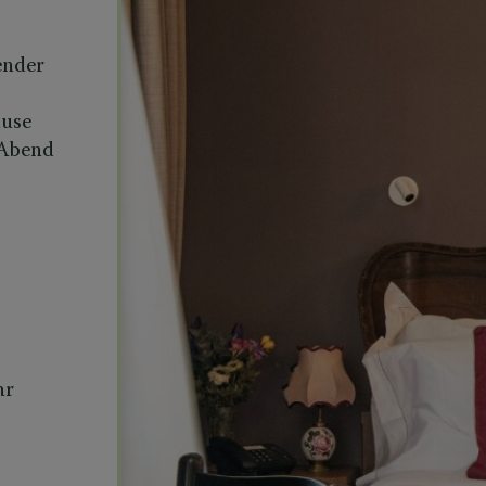
ender
ause
 Abend
hr