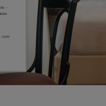
en –
hmus
m vom